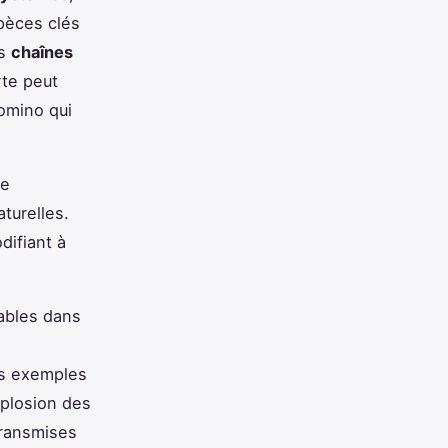
spèces clés
es
chaînes
rte peut
domino qui
ne
turelles.
difiant à
rables dans
es exemples
xplosion des
transmises