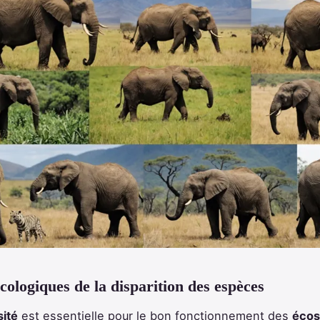
cologiques de la disparition des espèces
sité
est essentielle pour le bon fonctionnement des
éco