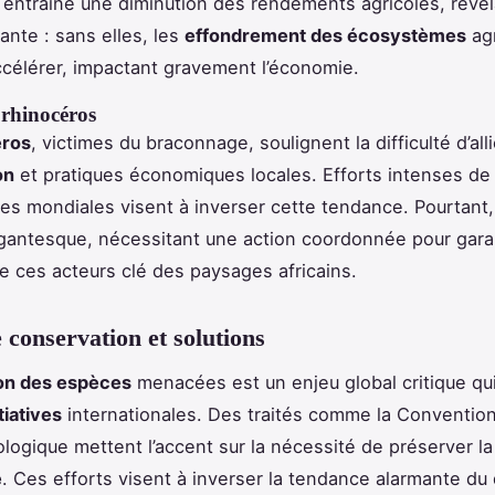
à entraîné une diminution des rendements agricoles, révé
ante : sans elles, les
effondrement des écosystèmes
agr
accélérer, impactant gravement l’économie.
 rhinocéros
éros
, victimes du braconnage, soulignent la difficulté d’alli
on
et pratiques économiques locales. Efforts intenses d
s mondiales visent à inverser cette tendance. Pourtant, 
antesque, nécessitant une action coordonnée pour garan
e ces acteurs clé des paysages africains.
e conservation et solutions
on des espèces
menacées est un enjeu global critique qu
itiatives
internationales. Des traités comme la Convention
iologique mettent l’accent sur la nécessité de préserver la
é
. Ces efforts visent à inverser la tendance alarmante du