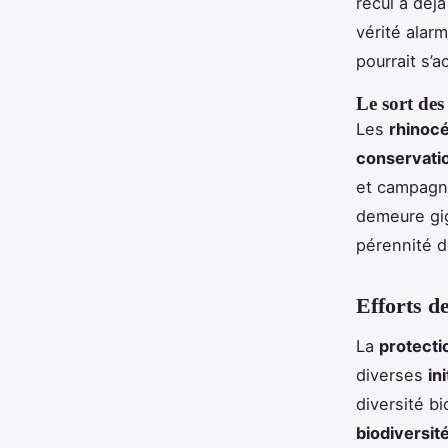
recul a déj
vérité alarm
pourrait s’
Le sort des
Les
rhinoc
conservati
et campagne
demeure gig
pérennité d
Efforts d
La
protecti
diverses
in
diversité b
biodiversit