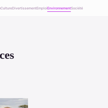
u
Culture
Divertissement
Emploi
Environnement
Société
ces