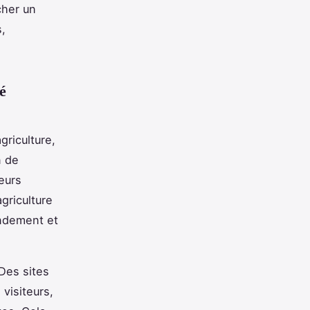
cher un
,
é
griculture,
n de
eurs
agriculture
endement et
 Des sites
visiteurs,