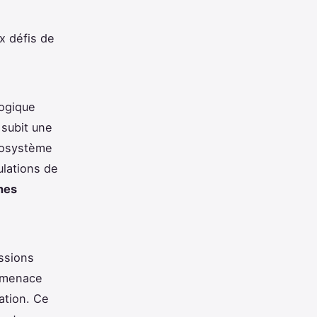
x défis de
logique
 subit une
cosystème
ulations de
nes
ssions
n menace
ation. Ce