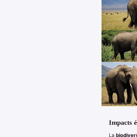
Impacts é
La
biodiver