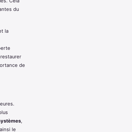
ues. Cela
antes du
et la
perte
restaurer
mportance de
eures.
plus
systèmes
,
insi le