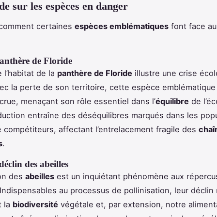
de sur les espèces en danger
comment certaines
espèces emblématiques
font face au
anthère de Floride
 l’habitat de la
panthère de Floride
illustre une crise éco
ec la perte de son territoire, cette espèce emblématique
crue, menaçant son rôle essentiel dans l’
équilibre
de l’é
éduction entraîne des déséquilibres marqués dans les pop
e compétiteurs, affectant l’entrelacement fragile des
chaî
s
.
éclin des abeilles
ion des
abeilles
est un inquiétant phénomène aux répercu
Indispensables au processus de pollinisation, leur décli
t la
biodiversité
végétale et, par extension, notre aliment