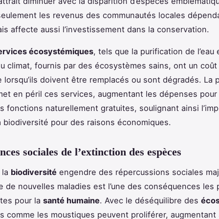
 attrait diminuer avec la disparition d’espèces emblématiq
 seulement les revenus des communautés locales dépend
is affecte aussi l’investissement dans la conservation.
ervices écosystémiques
, tels que la purification de l’eau 
du climat, fournis par des écosystèmes sains, ont un coût
lorsqu’ils doivent être remplacés ou sont dégradés. La 
et en péril ces services, augmentant les dépenses pour 
es fonctions naturellement gratuites, soulignant ainsi l’i
a biodiversité pour des raisons économiques.
ces sociales de l’extinction des espèces
 la
biodiversité
engendre des répercussions sociales maj
 de nouvelles maladies est l’une des conséquences les 
tes pour la
santé humaine
. Avec le déséquilibre des
éco
 comme les moustiques peuvent proliférer, augmentant a