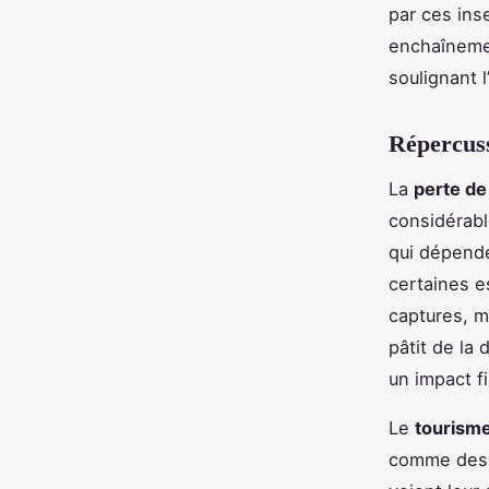
par ces ins
enchaîneme
soulignant 
Répercuss
La
perte de
considérab
qui dépende
certaines e
captures, me
pâtit de la
un impact fi
Le
tourism
comme des p