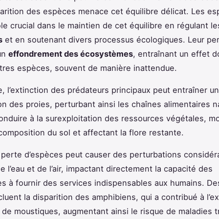
parition des espèces menace cet équilibre délicat. Les e
le crucial dans le maintien de cet équilibre en régulant l
s
et en soutenant divers processus écologiques. Leur pe
un
effondrement des écosystèmes
, entraînant un effet 
utres espèces, souvent de manière inattendue.
, l’extinction des prédateurs principaux peut entraîner u
on des proies, perturbant ainsi les chaînes alimentaires na
onduire à la surexploitation des ressources végétales, mo
composition du sol et affectant la flore restante.
a perte d’espèces peut causer des perturbations considé
e l’eau et de l’air, impactant directement la capacité des
 à fournir des services indispensables aux humains. D
cluent la disparition des amphibiens, qui a contribué à l’e
 de moustiques, augmentant ainsi le risque de maladies 