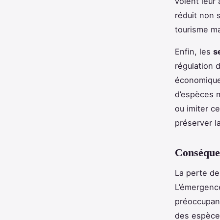
voient leur
réduit non
tourisme ma
Enfin, les
s
régulation 
économique 
d’espèces m
ou imiter c
préserver l
Conséquen
La perte de
L’émergence
préoccupan
des espèces