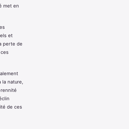
té met en
Les
els et
a perte de
 ces
palement
 la nature,
rennité
éclin
ité de ces