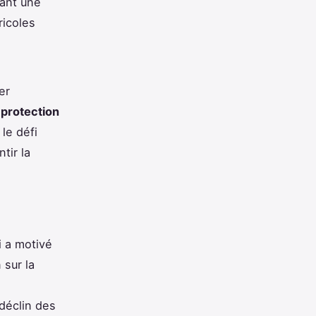
lant une
icoles
er
e
protection
le défi
tir la
i a motivé
 sur la
 déclin des