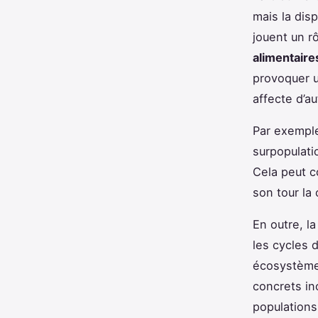
mais la dis
jouent un rô
alimentaire
provoquer 
affecte d’a
Par exemple
surpopulati
Cela peut c
son tour la 
En outre, l
les cycles d
écosystèmes
concrets in
populations