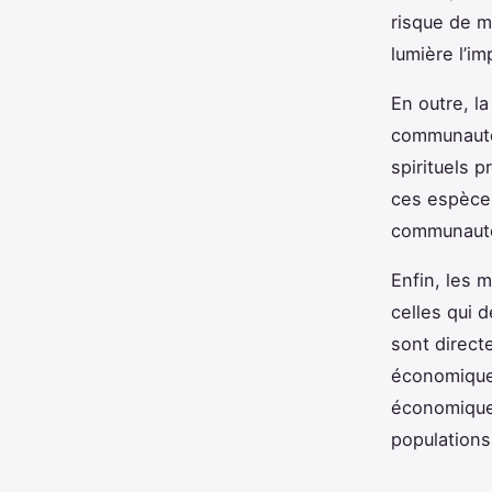
risque de m
lumière l’im
En outre, l
communautés
spirituels 
ces espèces 
communautés
Enfin, les
celles qui d
sont direct
économique 
économique 
populations