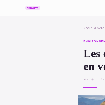
Accueil
›
Envir
ENVIRONNE
Les 
en v
Mathéo — 27 j